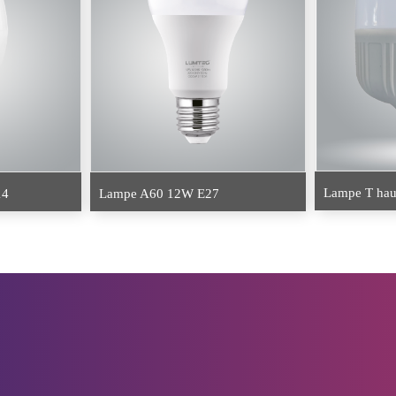
Lampe T hau
14
Lampe A60 12W E27