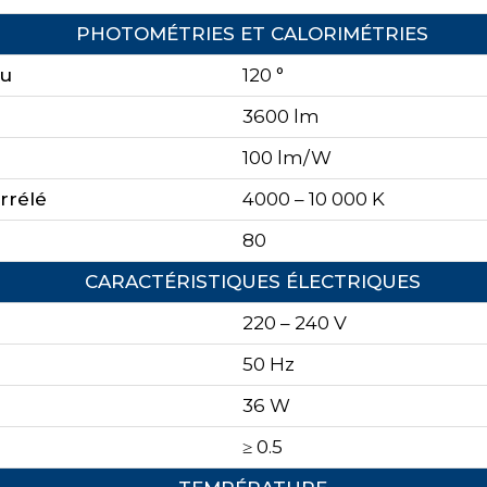
PHOTOMÉTRIES ET CALORIMÉTRIES
au
120 °
3600 lm
100 lm/W
rrélé
4000 – 10 000 K
80
CARACTÉRISTIQUES ÉLECTRIQUES
220 – 240 V
50 Hz
36 W
≥ 0.5