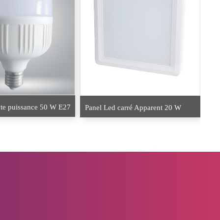
te puissance 50 W E27
Panel Led carré Apparent 20 W
KA